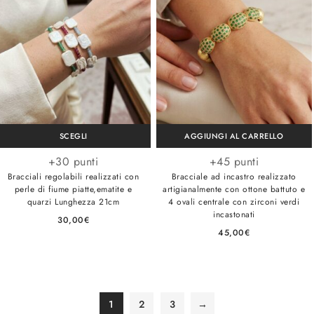
SCEGLI
AGGIUNGI AL CARRELLO
+30 punti
+45 punti
Bracciali regolabili realizzati con
Bracciale ad incastro realizzato
perle di fiume piatte,ematite e
artigianalmente con ottone battuto e
quarzi Lunghezza 21cm
4 ovali centrale con zirconi verdi
incastonati
30,00
€
45,00
€
1
2
3
→