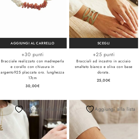
AGGIUNGI AL CARRELLO
SCEGLI
+30 punti
+25 punti
Bracciale realizzato con madreperla
Bracciali ad incastro in acciaio
e corallo con chiusura in
smaltato bianco e oliva con base
argento925 placcata oro. lunghezza
dorata.
17cm
25,00
€
30,00
€
Aggiungi alla lista
Aggiungi alla lista