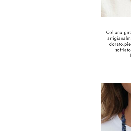
Collana gir
artigianalm
dorato,piet
soffiat