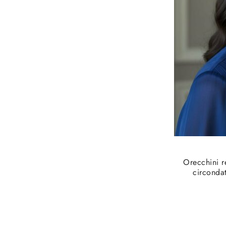
Orecchini re
circonda