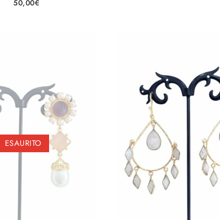
50,00
€
Aggiungi alla lista
Aggiun
ESAURITO