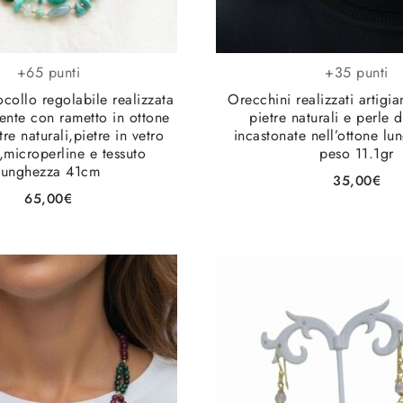
+65 punti
+35 punti
ocollo regolabile realizzata
Orecchini realizzati artigi
ente con rametto in ottone
pietre naturali e perle 
re naturali,pietre in vetro
incastonate nell’ottone l
o,microperline e tessuto
peso 11.1gr
lunghezza 41cm
35,00
€
65,00
€
Aggiungi alla lista
Aggiun