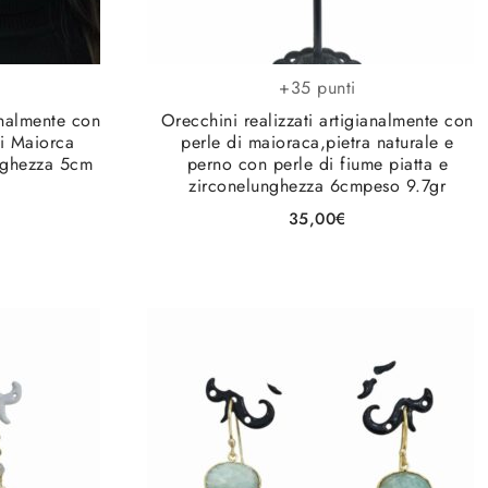
+35 punti
analmente con
Orecchini realizzati artigianalmente con
di Maiorca
perle di maioraca,pietra naturale e
unghezza 5cm
perno con perle di fiume piatta e
zirconelunghezza 6cmpeso 9.7gr
35,00
€
gi alla lista
Aggiungi alla lista