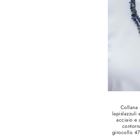
Collana 
lapislazzuli 
acciaio e 
contorn
girocollo 4