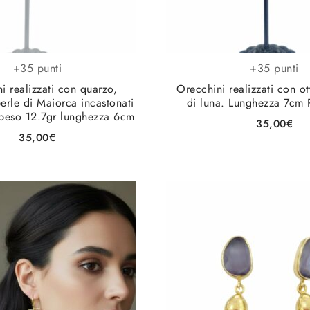
+35 punti
+35 punti
i realizzati con quarzo,
Orecchini realizzati con ot
perle di Maiorca incastonati
di luna. Lunghezza 7cm 
. peso 12.7gr lunghezza 6cm
35,00
€
35,00
€
Aggiungi alla lista
Aggiun