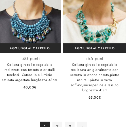
AGGIUNGI AL CARRELLO
AGGIUNGI AL CARRELLO
+40 punti
+65 punti
Collana girocollo regolabile
Collana girocollo regolabile
realizzata con tessuto e cristalli
realizzata artigianalmente con
turchesi. Catena in alluminio
rametto in ottone dorato,pietre
satinata argentata lunghezza 48cm
naturali,pietre in vetro
soffiato,microperline e tessuto
40,00
€
lunghezza 41cm
65,00
€
1
2
3
→