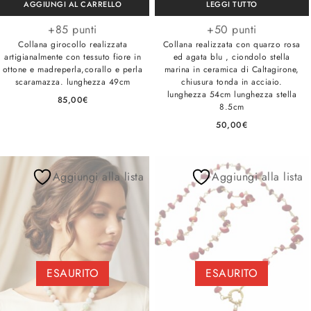
AGGIUNGI AL CARRELLO
LEGGI TUTTO
+85 punti
+50 punti
Collana girocollo realizzata
Collana realizzata con quarzo rosa
artigianalmente con tessuto fiore in
ed agata blu , ciondolo stella
ottone e madreperla,corallo e perla
marina in ceramica di Caltagirone,
scaramazza. lunghezza 49cm
chiusura tonda in acciaio.
lunghezza 54cm lunghezza stella
85,00
€
8.5cm
50,00
€
Aggiungi alla lista
Aggiungi alla lista
ESAURITO
ESAURITO