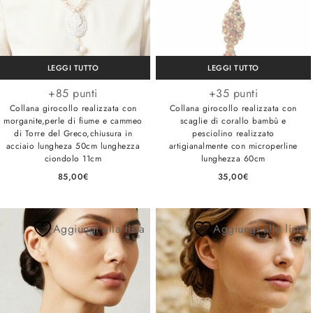
LEGGI TUTTO
LEGGI TUTTO
+85 punti
+35 punti
Collana girocollo realizzata con
Collana girocollo realizzata con
morganite,perle di fiume e cammeo
scaglie di corallo bambù e
di Torre del Greco,chiusura in
pesciolino realizzato
acciaio lungheza 50cm lunghezza
artigianalmente con microperline
ciondolo 11cm
lunghezza 60cm
85,00
€
35,00
€
Aggiungi alla lista
Aggiungi alla lista