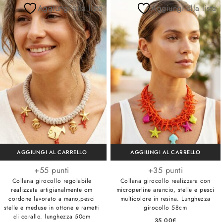
Aggiungi alla lista
Aggiungi alla lista
AGGIUNGI AL CARRELLO
AGGIUNGI AL CARRELLO
+55 punti
+35 punti
Collana girocollo regolabile
Collana girocollo realizzata con
realizzata artigianalmente om
microperline arancio, stelle e pesci
cordone lavorato a mano,pesci
multicolore in resina. Lunghezza
stelle e meduse in ottone e rametti
girocollo 58cm
di corallo. lunghezza 50cm
35,00
€