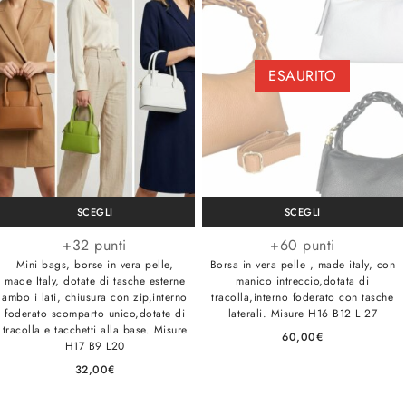
ESAURITO
SCEGLI
SCEGLI
+32 punti
+60 punti
Mini bags, borse in vera pelle,
Borsa in vera pelle , made italy, con
made Italy, dotate di tasche esterne
manico intreccio,dotata di
ambo i lati, chiusura con zip,interno
tracolla,interno foderato con tasche
foderato scomparto unico,dotate di
laterali. Misure H16 B12 L 27
tracolla e tacchetti alla base. Misure
60,00
€
H17 B9 L20
32,00
€