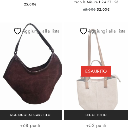
tracolla.Misure H24 B7 L28
25,00
€
65,00
€
52,00
€
Aggiungi alla lista
Aggiungi alla lista
ESAURITO
AGGIUNGI AL CARRELLO
LEGGI TUTTO
+68 punti
+52 punti