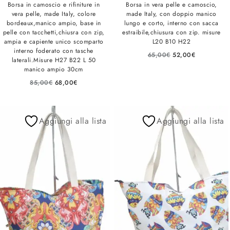
Borsa in camoscio e rifiniture in
Borsa in vera pelle e camoscio,
vera pelle, made Italy, colore
made Italy, con doppio manico
bordeaux,manico ampio, base in
lungo e corto, interno con sacca
pelle con tacchetti,chiusra con zip,
estraibile,chiusura con zip. misure
ampia e capiente unico scomparto
L20 B10 H22
interno foderato con tasche
65,00
€
52,00
€
laterali.Misure H27 B22 L 50
manico ampio 30cm
85,00
€
68,00
€
Aggiungi alla lista
Aggiungi alla lista