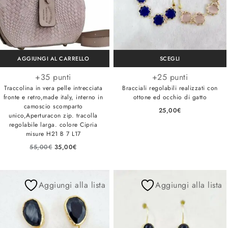
AGGIUNGI AL CARRELLO
SCEGLI
+35 punti
+25 punti
Traccolina in vera pelle intrecciata
Bracciali regolabili realizzati con
fronte e retro,made italy, interno in
ottone ed occhio di gatto
camoscio scomparto
25,00
€
unico,Aperturacon zip. tracolla
regolabile larga. colore Cipria
misure H21 B 7 L17
55,00
€
35,00
€
Aggiungi alla lista
Aggiungi alla lista