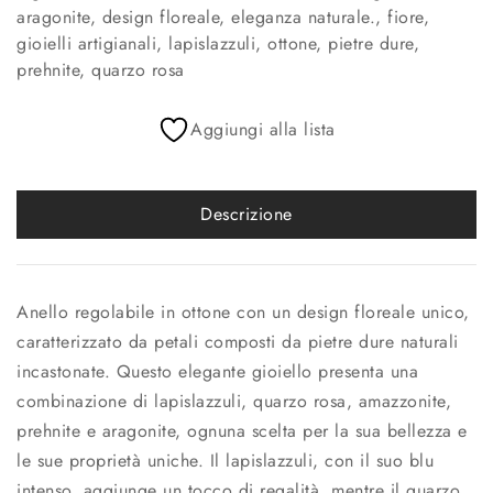
aragonite
,
design floreale
,
eleganza naturale.
,
fiore
,
gioielli artigianali
,
lapislazzuli
,
ottone
,
pietre dure
,
prehnite
,
quarzo rosa
Aggiungi alla lista
Descrizione
Anello regolabile in ottone con un design floreale unico,
caratterizzato da petali composti da pietre dure naturali
incastonate. Questo elegante gioiello presenta una
combinazione di lapislazzuli, quarzo rosa, amazzonite,
prehnite e aragonite, ognuna scelta per la sua bellezza e
le sue proprietà uniche. Il lapislazzuli, con il suo blu
intenso, aggiunge un tocco di regalità, mentre il quarzo