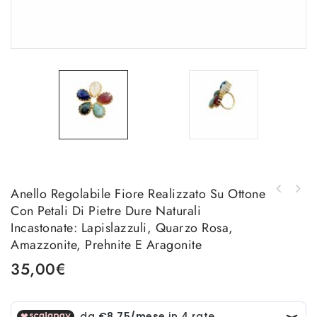
Anello Regolabile Fiore Realizzato Su Ottone
Orecchini realizzati con ottone e pietre
Con Petali Di Pietre Dure Naturali
Collana realizzata artigianalmente con agata
dure naturali multicolore Peso 5.6gr
sfaccettata marrone e sfere di marcasite con
Lunghezza 6.5cm
Incastonate: Lapislazzuli, Quarzo Rosa,
perle incastonate. Lunghezza regolabile 52cm
Amazzonite, Prehnite E Aragonite
35,00
€