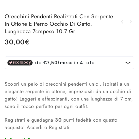
Orecchini Pendenti Realizzati Con Serpente
In Ottone E Perno Occhio Di Gatto.
Orecchini realizzati con ottone perle di
Lunghezza 7cmpeso 10.7 Gr
Borsa busta realizzata con paillettes e
maiorca e quarzo rosalunghezza 4cmpeso 6.9gr
corda dotata di tracolla e polsiera.Misure
30,00
€
30x 20
Scopri un paio di orecchini pendenti unici, ispirati a un
elegante serpente in ottone, impreziositi da un occhio di
gatto! Leggeri e affascinanti, con una lunghezza di 7 cm,
sono il tocco perfetto per ogni outfit.
Registrati e guadagna
30
punti fedeltà con questo
acquisto!
Accedi o Registrati