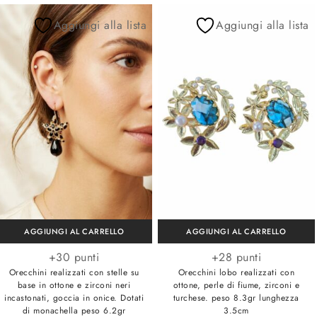
Aggiungi alla lista
Aggiungi alla lista
AGGIUNGI AL CARRELLO
AGGIUNGI AL CARRELLO
+30 punti
+28 punti
Orecchini realizzati con stelle su
Orecchini lobo realizzati con
base in ottone e zirconi neri
ottone, perle di fiume, zirconi e
incastonati, goccia in onice. Dotati
turchese. peso 8.3gr lunghezza
di monachella peso 6.2gr
3.5cm